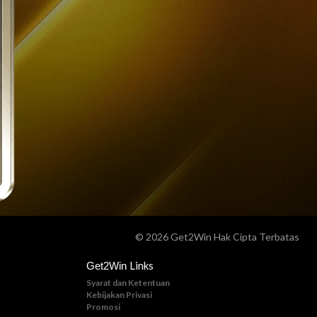
© 2026 Get2Win
Hak Cipta Terbatas
Links
Get2Win
Syarat dan Ketentuan
Kebijakan Privasi
Promosi