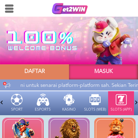
DAFTAR
MASUK
is kami untuk senarai platform-platform sah. Sekian Terima
SPORT
ESPORTS
KASINO
SLOTS (WEB)
SLOTS (APP)